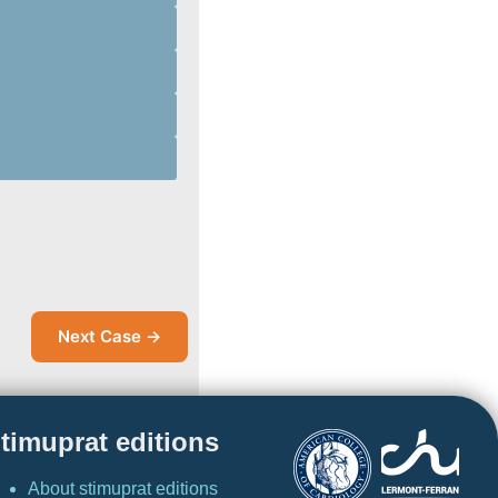
Next Case →
timuprat editions
About stimuprat editions