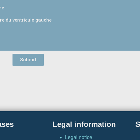
he
ure du ventricule gauche
Submit
ases
Legal information
S
Legal notice