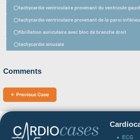
tachycardie ventriculaire provenant du ventricule gauc
tachycardie ventriculaire provenant de la paroi inférie
fibrillation auriculaire avec bloc de branche droit
tachycardie sinusale
Comments
← Previous Case
Cardioc
ECG