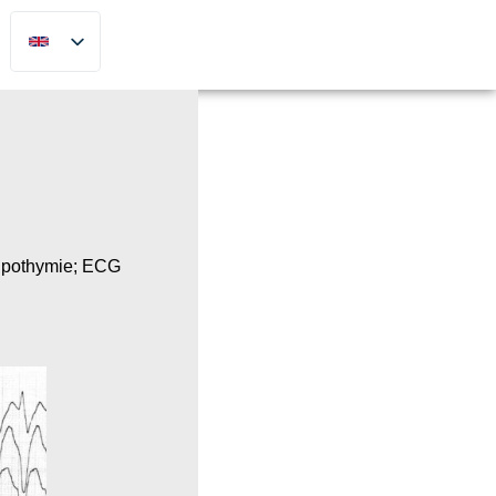
 lipothymie; ECG