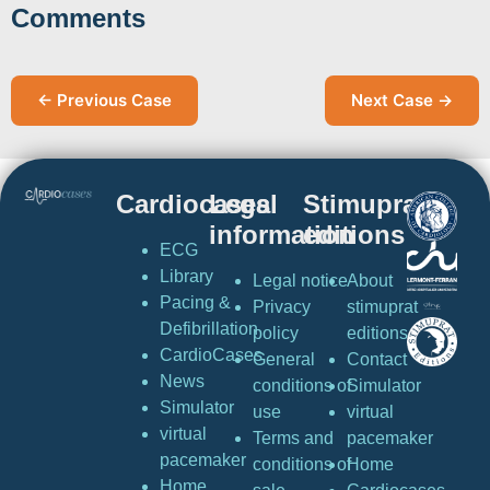
Comments
← Previous Case
Next Case →
Cardiocases
Legal
Stimuprat
information
editions
ECG
Library
Legal notice
About
Pacing &
Privacy
stimuprat
Defibrillation
policy
editions
CardioCases
General
Contact
News
conditions of
Simulator
Simulator
use
virtual
virtual
Terms and
pacemaker
pacemaker
conditions of
Home
Home