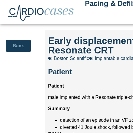
Pacing & Defib
Early displacement 
Back
Resonate CRT
Boston Scientific
Implantable cardiac
Patient
Patient
male implanted with a Resonate triple-ch
Summary
detection of an episode in an VF 
diverted 41 Joule shock, followed 