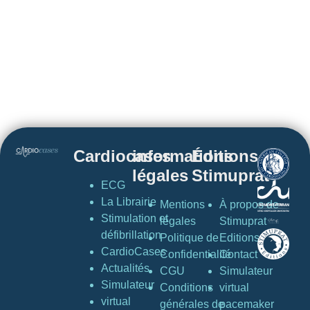
Cardiocases
informations
Éditions
légales
Stimuprat
ECG
La Librairie
Mentions
À propos de
Stimulation et
légales
Stimuprat
défibrillation
Politique de
Editions
CardioCases
Confidentialité
Contact
Actualités
CGU
Simulateur
Simulateur
Conditions
virtual
virtual
générales de
pacemaker