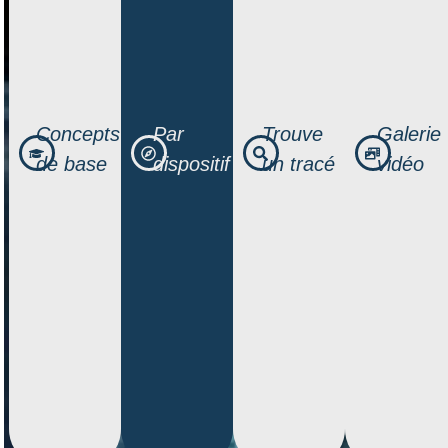
Concepts
Par
Trouve
Galerie
de base
dispositif
un tracé
vidéo