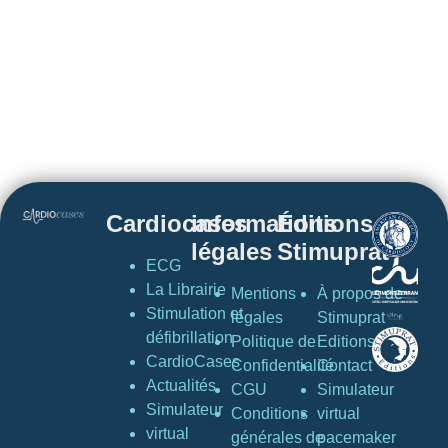
Cardiocases
informations
Éditions
légales
Stimuprat
ECG
La Librairie
Mentions
À propos de
Stimulation et
légales
Stimuprat
défibrillation
Politique de
Editions
CardioCases
Confidentialité
Contact
Actualités
CGU
Simulateur
Simulateur
Conditions
virtual
virtual
générales de
pacemaker